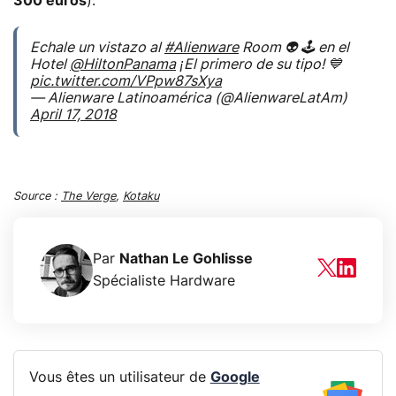
300 euros
).
Echale un vistazo al
#Alienware
Room 👽 🕹 en el
Hotel
@HiltonPanama
¡El primero de su tipo! 💙
pic.twitter.com/VPpw87sXya
— Alienware Latinoamérica (@AlienwareLatAm)
April 17, 2018
Source :
The Verge
,
Kotaku
Par
Nathan Le Gohlisse
Spécialiste Hardware
Vous êtes un utilisateur de
Google