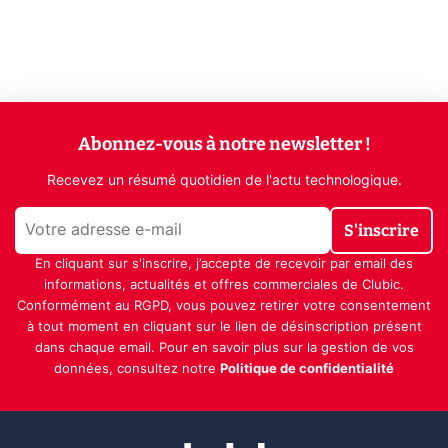
Abonnez-vous à notre newsletter !
Recevez un résumé quotidien de l'actu technologique.
S'inscrire
En cliquant sur s'inscrire, j’accepte de recevoir par email des
informations, actualités et offres commerciales de Clubic.
Conformément au RGPD, vous pouvez retirer votre consentement
à tout moment en cliquant sur le lien de désinscription présent
dans chaque email. Pour en savoir plus sur la gestion de vos
données, consultez notre
Politique de confidentialité