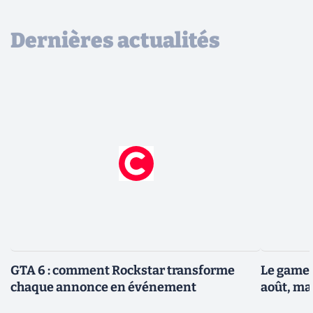
Dernières actualités
GTA 6 : comment Rockstar transforme
Le gamep
chaque annonce en événement
août, ma