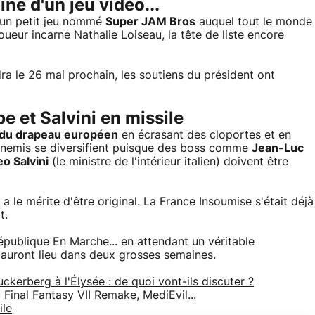
ïne d'un jeu vidéo...
un petit jeu nommé
Super JAM Bros
auquel tout le monde
 joueur incarne Nathalie Loiseau, la tête de liste encore
ndra le 26 mai prochain, les soutiens du président ont
 et Salvini en missile
s du drapeau européen
en écrasant des cloportes et en
ennemis se diversifient puisque des boss comme
Jean-Luc
o Salvini
(le ministre de l'intérieur italien) doivent être
a le mérite d'être original. La France Insoumise s'était déjà
t.
République En Marche... en attendant un véritable
auront lieu dans deux grosses semaines.
erberg à l'Élysée : de quoi vont-ils discuter ?
Final Fantasy VII Remake, MediEvil...
ile