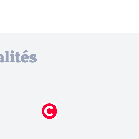
lités