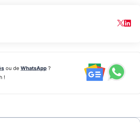
és
ou de
WhatsApp
?
h !