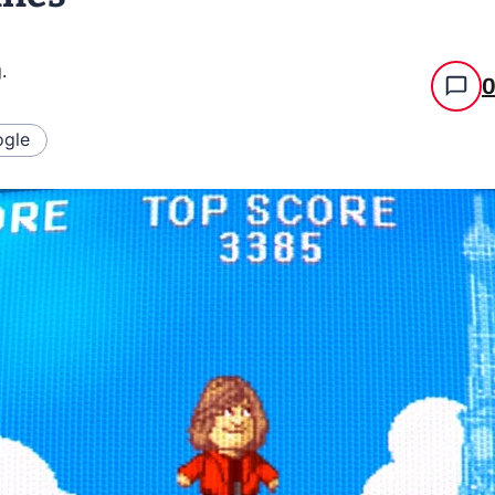
g
.
gle