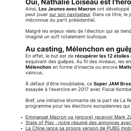
Oui, Nathalie Loiseau est l'héro
Ainsi,
Les Jeunes avec Macron
ont développé 
peut jouer
sur son navigateur
. Dans ce titre, le
méconnue du parti présidentiel.
Malgré les enjeux réels de l'élection qui se tie
imaginé un soft totalement loufoque.
Au casting, Mélenchon en guêpe
En effet, le but est de
récupérer les 12 étoile
esquivant des guêpes. Au fil des niveaux, les 
Mélenchon
en forme d'insecte ou encore
Matte
vaincus.
À défaut d'être inoubliable, ce
Super JAM Bros
essayée à l'exercice en 2017 avec Fiscal Komba
Bref, une initiative étonnante de la part de La 
programme pour les élections européennes qui 
Emmanuel Macron va (encore) recevoir Mark Zuck
State of Play : notre résumé des annonces avec 
La Chine lance sa propre version de PUBG mob