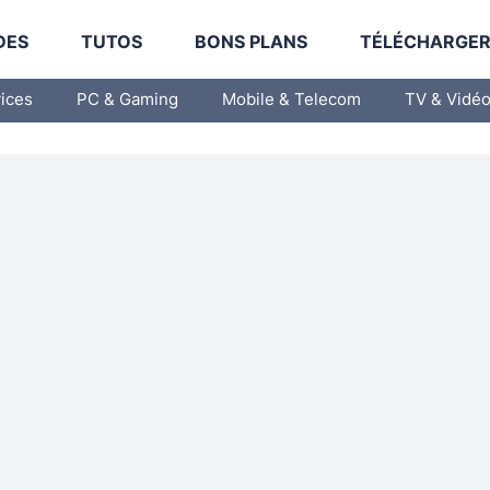
DES
TUTOS
BONS PLANS
TÉLÉCHARGE
vices
PC & Gaming
Mobile & Telecom
TV & Vidé