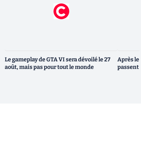
Le gameplay de GTA VI sera dévoilé le 27
Après le
août, mais pas pour tout le monde
passent 