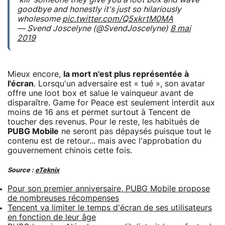
goodbye and honestly it's just so hilariously
wholesome
pic.twitter.com/Q5xkrtM0MA
— Svend Joscelyne (@SvendJoscelyne)
8 mai
2019
Mieux encore,
la mort n'est plus représentée à
l'écran
. Lorsqu'un adversaire est « tué », son avatar
offre une loot box et salue le vainqueur avant de
disparaître. Game for Peace est seulement interdit aux
moins de 16 ans et permet surtout à Tencent de
toucher des revenus. Pour le reste, les habitués de
PUBG Mobile
ne seront pas dépaysés puisque tout le
contenu est de retour... mais avec l'approbation du
gouvernement chinois cette fois.
Source :
eTeknix
Pour son premier anniversaire, PUBG Mobile propose
de nombreuses récompenses
Tencent va limiter le temps d'écran de ses utilisateurs
en fonction de leur âge