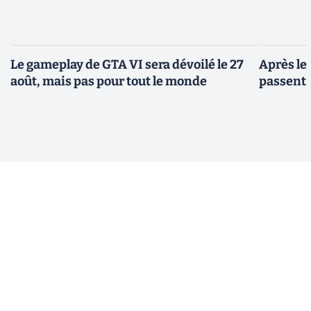
Le gameplay de GTA VI sera dévoilé le 27
Après le
août, mais pas pour tout le monde
passent 