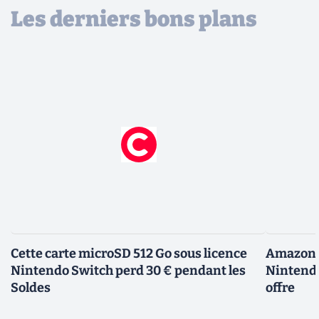
Les derniers bons plans
Cette carte microSD 512 Go sous licence
Amazon d
Nintendo Switch perd 30 € pendant les
Nintendo
Soldes
offre