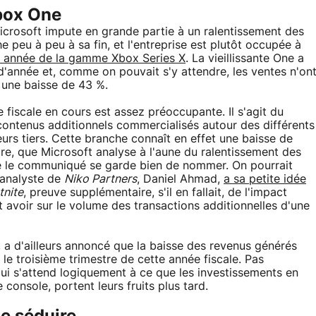
Xbox One
Microsoft impute en grande partie à un ralentissement des
e peu à peu à sa fin, et l'entreprise est plutôt occupée à
e année de la gamme Xbox Series X
. La vieillissante One a
 d'année et, comme on pouvait s'y attendre, les ventes n'on
 une baisse de 43 %.
e fiscale en cours est assez préoccupante. Il s'agit du
 contenus additionnels commercialisés autour des différents
teurs tiers. Cette branche connaît en effet une baisse de
e, que Microsoft analyse à l'aune du ralentissement des
ue le communiqué se garde bien de nommer. On pourrait
L'analyste de
Niko Partners
, Daniel Ahmad,
a sa petite idée
tnite
, preuve supplémentaire, s'il en fallait, de l'impact
 avoir sur le volume des transactions additionnelles d'une
 a d'ailleurs annoncé que la baisse des revenus générés
r le troisième trimestre de cette année fiscale. Pas
ui s'attend logiquement à ce que les investissements en
console, portent leurs fruits plus tard.