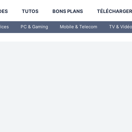
DES
TUTOS
BONS PLANS
TÉLÉCHARGE
vices
PC & Gaming
Mobile & Telecom
TV & Vidé