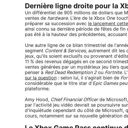
Dernière ligne droite pour la 
Un différentiel de 905 millions de dollars que 
ventes de
hardware
. L'ère de la Xbox One touch
préparer sa succession avec
le lancement cett
ainsi connu sa dernière période de fêtes de fin
pas été à la hauteur des précédentes, accusant
Une autre ligne de ce bilan trimestriel de l'anné
segment
Content & Services
, autrement dit les
jeux, qu'ils soient exclusifs ou provenant d'édi
11 % des revenus dégagés en ce second trimestr
ventes générées par un mystérieux jeu tiers q
penser à
Red Dead Redemption 2
ou
Fortnite
. 
sur la question
: selon lui, il s'agirait bien de
For
considérable que le titre star d'
Epic Games
peut
plateforme.
Amy Hood,
Chief Financial Officer
de Microsoft,
par l'activité jeu vidéo devrait se poursuivre su
d'inquiétude cependant du côté de Microsoft, q
cours, notamment sur sa nouvelle génération de 