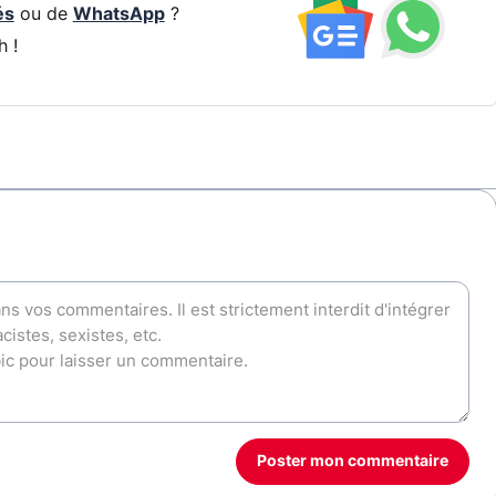
és
ou de
WhatsApp
?
h !
Poster mon commentaire