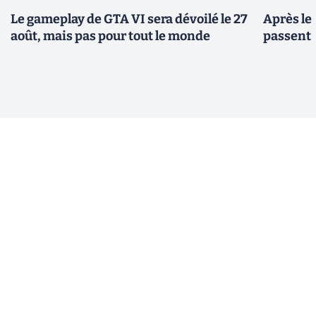
Le gameplay de GTA VI sera dévoilé le 27
Après le
août, mais pas pour tout le monde
passent 