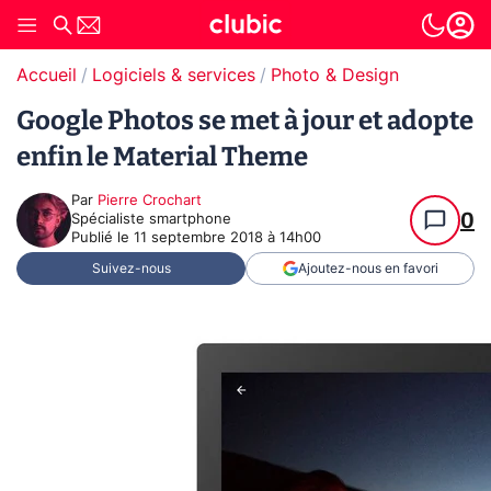
Accueil
Logiciels & services
Photo & Design
Google Photos se met à jour et adopte
enfin le Material Theme
Par
Pierre Crochart
0
Spécialiste smartphone
Publié le
11 septembre 2018 à 14h00
Suivez-nous
Ajoutez-nous en favori