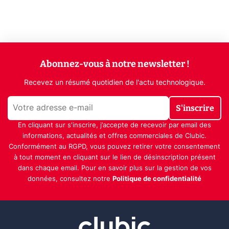
Abonnez-vous à notre newsletter !
Recevez un résumé quotidien de l'actu technologique.
S'inscrire
En cliquant sur s'inscrire, j’accepte de recevoir par email des
informations, actualités et offres commerciales de Clubic.
Conformément au RGPD, vous pouvez retirer votre consentement
à tout moment en cliquant sur le lien de désinscription présent
dans chaque email. Pour en savoir plus sur la gestion de vos
données, consultez notre
Politique de confidentialité