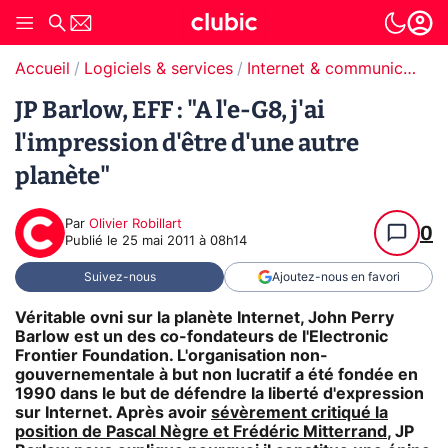
Accueil
Logiciels & services
Internet & communication
JP Barlow, EFF : "A l'e-G8, j'ai
l'impression d'être d'une autre
planète"
Par
Olivier Robillart
0
Publié le
25 mai 2011 à 08h14
Suivez-nous
Ajoutez-nous en favori
Véritable ovni sur la planète Internet, John Perry
Barlow est un des co-fondateurs de l'Electronic
Frontier Foundation. L'organisation non-
gouvernementale à but non lucratif a été fondée en
1990 dans le but de défendre la liberté d'expression
sur Internet. Après avoir
sévèrement critiqué la
position de Pascal Nègre et Frédéric Mitterrand
, JP