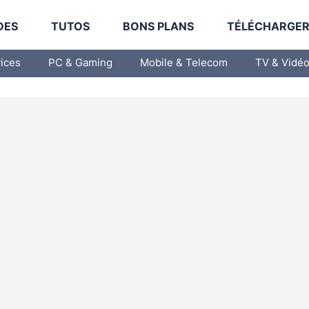
DES
TUTOS
BONS PLANS
TÉLÉCHARGE
vices
PC & Gaming
Mobile & Telecom
TV & Vidé