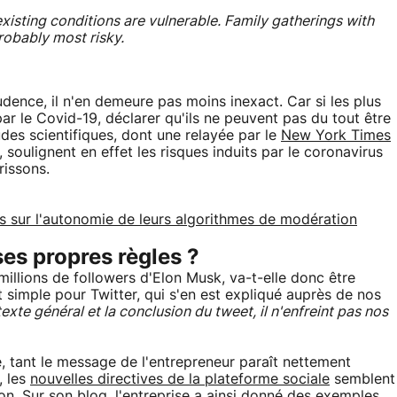
existing conditions are vulnerable. Family gatherings with
robably most risky.
udence, il n'en demeure pas moins inexact. Car si les plus
r le Covid-19, déclarer qu'ils ne peuvent pas du tout être
udes scientifiques, dont une relayée par le
New York Times
soulignent en effet les risques induits par le coronavirus
rissons.
fs sur l'autonomie de leurs algorithmes de modération
ses propres règles ?
illions de followers d'Elon Musk, va-t-elle donc être
t simple pour Twitter, qui s'en est expliqué auprès de nos
xte général et la conclusion du tweet, il n'enfreint pas nos
se, tant le message de l'entrepreneur paraît nettement
, les
nouvelles directives de la plateforme sociale
semblent
ion. Sur son
blog
, l'entreprise a ainsi donné des exemples