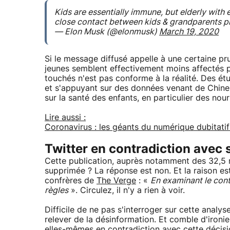
Kids are essentially immune, but elderly with 
close contact between kids & grandparents p
— Elon Musk (@elonmusk)
March 19, 2020
Si le message diffusé appelle à une certaine pr
jeunes semblent effectivement moins affectés pa
touchés n'est pas conforme à la réalité. Des ét
et s'appuyant sur des données venant de Chine, 
sur la santé des enfants, en particulier des nour
Lire aussi :
Coronavirus : les géants du numérique dubitati
Twitter en contradiction avec 
Cette publication, auprès notamment des 32,5 m
supprimée ? La réponse est non. Et la raison es
confrères de
The Verge
: «
En examinant le conte
règles
». Circulez, il n'y a rien à voir.
Difficile de ne pas s'interroger sur cette analy
relever de la désinformation. Et comble d'ironie
elles-mêmes en contradiction avec cette décis