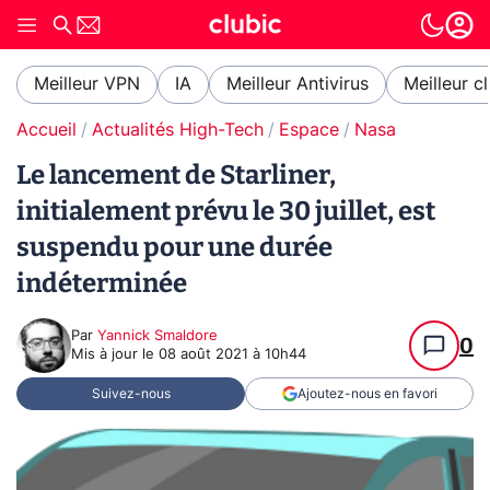
Meilleur VPN
IA
Meilleur Antivirus
Meilleur c
Accueil
Actualités High-Tech
Espace
Nasa
Le lancement de Starliner,
initialement prévu le 30 juillet, est
suspendu pour une durée
indéterminée
Par
Yannick Smaldore
0
Mis à jour le
08 août 2021 à 10h44
Suivez-nous
Ajoutez-nous en favori