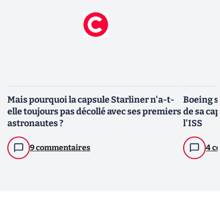
Mais pourquoi la capsule Starliner n'a-t-
Boeing s
elle toujours pas décollé avec ses premiers
de sa cap
astronautes ?
l'ISS
9 commentaires
4 c