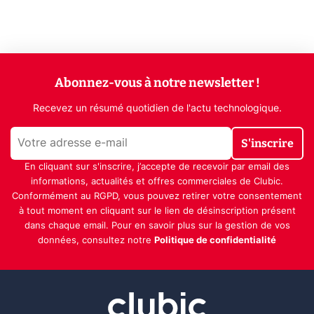
Abonnez-vous à notre newsletter !
Recevez un résumé quotidien de l'actu technologique.
S'inscrire
En cliquant sur s'inscrire, j’accepte de recevoir par email des
informations, actualités et offres commerciales de Clubic.
Conformément au RGPD, vous pouvez retirer votre consentement
à tout moment en cliquant sur le lien de désinscription présent
dans chaque email. Pour en savoir plus sur la gestion de vos
données, consultez notre
Politique de confidentialité