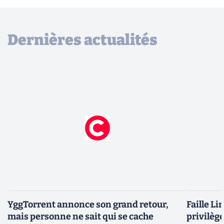
Dernières actualités
YggTorrent annonce son grand retour,
Faille Li
mais personne ne sait qui se cache
privilèg