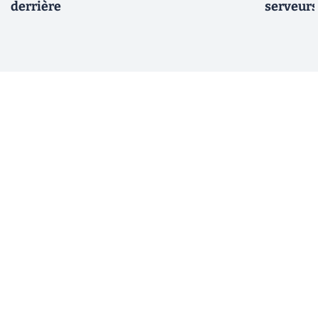
derrière
serveurs