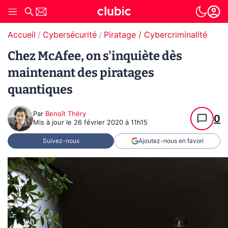
Accueil
Cybersécurité
Piratage / Cybercriminalité
Chez McAfee, on s'inquiète dès
maintenant des piratages
quantiques
Par
Benoît Théry
0
Mis à jour le
26 février 2020 à 11h15
Suivez-nous
Ajoutez-nous en favori