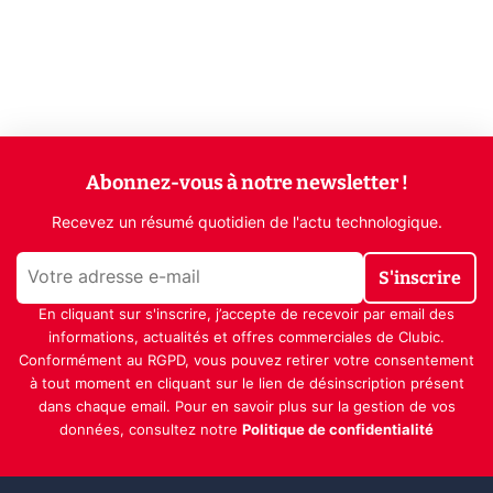
Abonnez-vous à notre newsletter !
Recevez un résumé quotidien de l'actu technologique.
S'inscrire
En cliquant sur s'inscrire, j’accepte de recevoir par email des
informations, actualités et offres commerciales de Clubic.
Conformément au RGPD, vous pouvez retirer votre consentement
à tout moment en cliquant sur le lien de désinscription présent
dans chaque email. Pour en savoir plus sur la gestion de vos
données, consultez notre
Politique de confidentialité