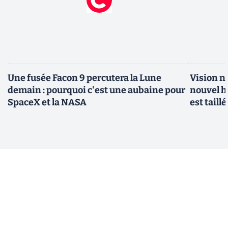
Une fusée Facon 9 percutera la Lune
Vision n
demain : pourquoi c'est une aubaine pour
nouvel h
SpaceX et la NASA
est taill