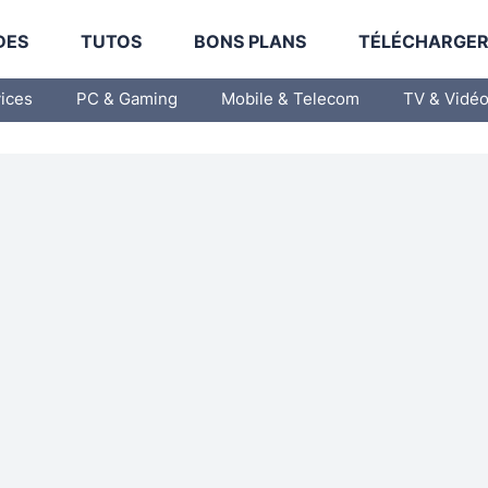
DES
TUTOS
BONS PLANS
TÉLÉCHARGE
vices
PC & Gaming
Mobile & Telecom
TV & Vidé