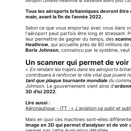
Aéroport Londres-Heathrow © Alexandre Boero pour Clu
Tous les aéroports britanniques devront être
main, avant la fin de l'année 2022.
Selon ce que vous emportez avec vous dans vos
l'aéroport peut parfois être long et stressant. 
leur permettre de gagner du temps, des
scann
Heathrow
, qui accueille près de 80 millions d
Boris Johnson
, convaincu par le système, veut
Un scanner qui permet de voir 
«
En rendant les trajets dans les aéroports brit
contribuera à renforcer le rôle vital que jouent
tant que plaque tournante mondiale
du commerc
Johnson. Le gouvernement vient ainsi d'
ordonn
3D d'ici 2022
.
Lire aussi :
Aéronautique - ITT : «
L'aviation va subir et sub
Mais en quoi ces machines sont-elles différente
image en 3D qui permet d'analyser et de voir 
permet pas cette évaluation détaillée.