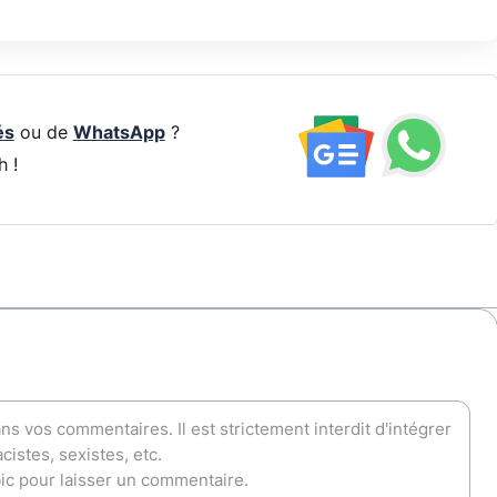
és
ou de
WhatsApp
?
h !