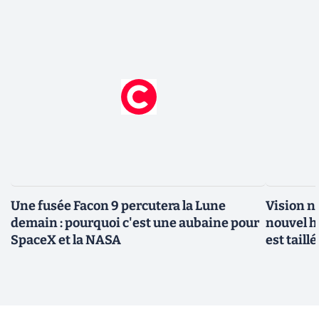
Une fusée Facon 9 percutera la Lune
Vision n
demain : pourquoi c'est une aubaine pour
nouvel h
SpaceX et la NASA
est taill