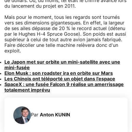
de dollars. Ou, du moins, tel était le chiffre avancé lors
du lancement du projet en 2011.
Mais pour le moment, tous les regards sont tournés
vers ses dimensions gigantesques. En effet, la largeur
de ses ailes dépasse de 20 % le record actuel (détenu
par le Hughes H-4 Spruce Goose). Son poids est aussi
supérieur à celui de tout autre avion jamais fabriqué.
Faire décoller une telle machine relèvera donc d'un
exploit.
Le Japon met sur orbite un mini-satellite avec une
mini-fusée
Elon Musk : son roadster ira en orbite sur Mars
Les Chinois ont téléporté un objet dans l’espace
SpaceX : une fusée Falcon 9 réalise un amerrissage
totalement imprévu
Par
Anton KUNIN