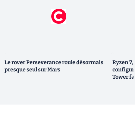
Le rover Perseverance roule désormais
Ryzen 7,
presque seul sur Mars
configur
Tower fai