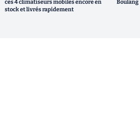
ces 4 climatiseurs mobiles encore en
Boulange
stock et livrés rapidement