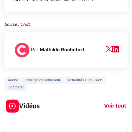
24 mars 2026 à 18h38
Comparatifs services
Source :
CNBC
Par
Mathilde Rochefort
Adobe
Intelligence artificielle
Actualités High-Tech
Comparer
3 écrans en 1 pour
5 générations
319€ ? Voici L'AOC
jeux dans la
Vidéos
CQ32G4ZA !
prochaine Xbo
Voir tout