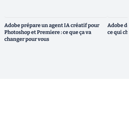
Adobe prépare un agent IA créatif pour
Adobe do
Photoshop et Premiere : ce que ça va
ce qui c
changer pour vous