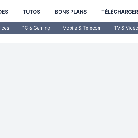
DES
TUTOS
BONS PLANS
TÉLÉCHARGE
vices
PC & Gaming
Mobile & Telecom
TV & Vidé