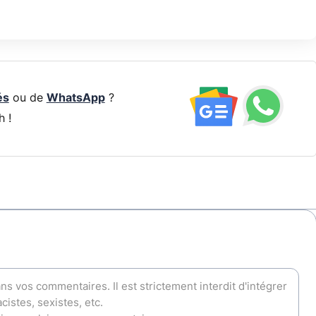
és
ou de
WhatsApp
?
h !