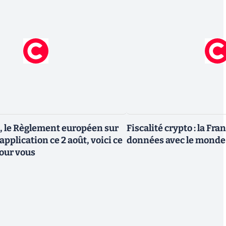
, le Règlement européen sur
Fiscalité crypto : la Fr
 application ce 2 août, voici ce
données avec le monde
our vous