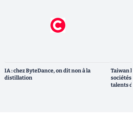
IA : chez ByteDance, on dit non à la
Taiwan l
distillation
sociétés
talents d