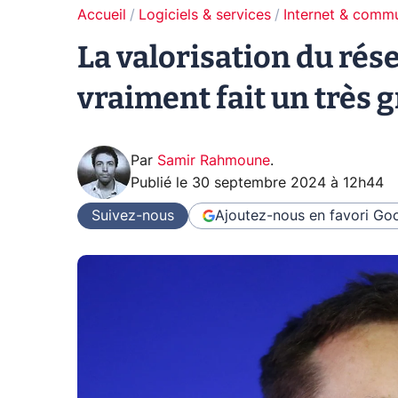
Accueil
Logiciels & services
Internet & comm
La valorisation du rés
vraiment fait un très 
Par
Samir Rahmoune
.
Publié le
30 septembre 2024 à 12h44
Suivez-nous
Ajoutez-nous en favori
Goo