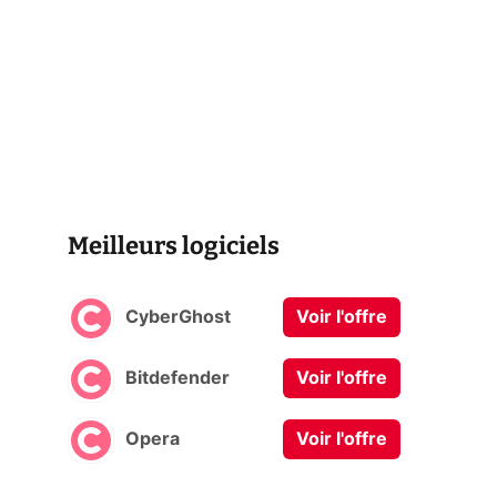
Meilleurs logiciels
CyberGhost
Voir l'offre
Bitdefender
Voir l'offre
Opera
Voir l'offre