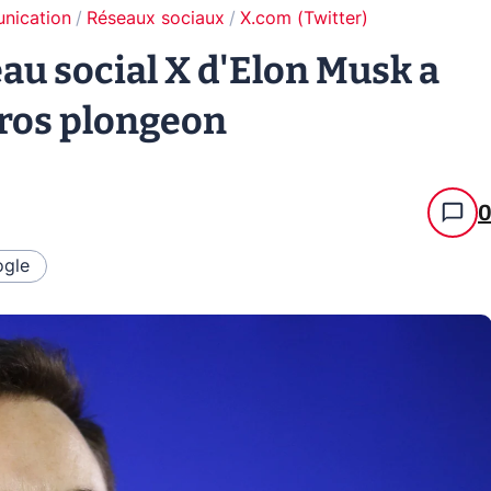
unication
Réseaux sociaux
X.com (Twitter)
eau social X d'Elon Musk a
gros plongeon
gle