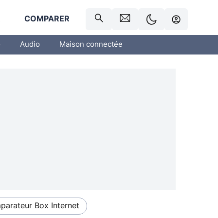
R
COMPARER
o
Audio
Maison connectée
arateur Box Internet