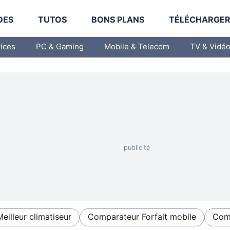
DES
TUTOS
BONS PLANS
TÉLÉCHARGE
vices
PC & Gaming
Mobile & Telecom
TV & Vidé
Meilleur climatiseur
Comparateur Forfait mobile
Comp