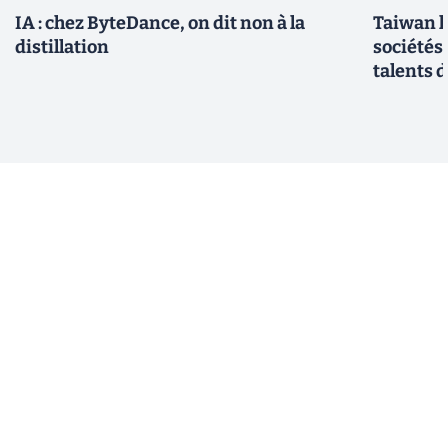
IA : chez ByteDance, on dit non à la
Taiwan l
distillation
sociétés
talents d