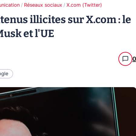
unication
Réseaux sociaux
X.com (Twitter)
nus illicites sur X.com : le
usk et l'UE
gle