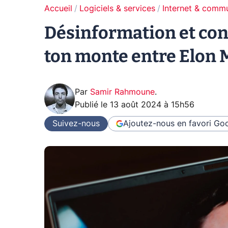
Accueil
Logiciels & services
Internet & comm
Désinformation et conte
ton monte entre Elon M
Par
Samir Rahmoune
.
Publié le
13 août 2024 à 15h56
Suivez-nous
Ajoutez-nous en favori
Goo