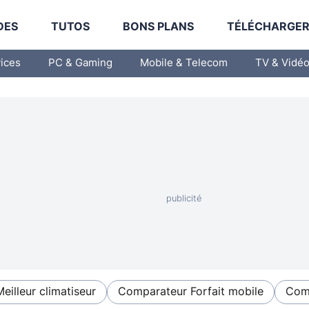
DES
TUTOS
BONS PLANS
TÉLÉCHARGE
vices
PC & Gaming
Mobile & Telecom
TV & Vidé
Meilleur climatiseur
Comparateur Forfait mobile
Comp