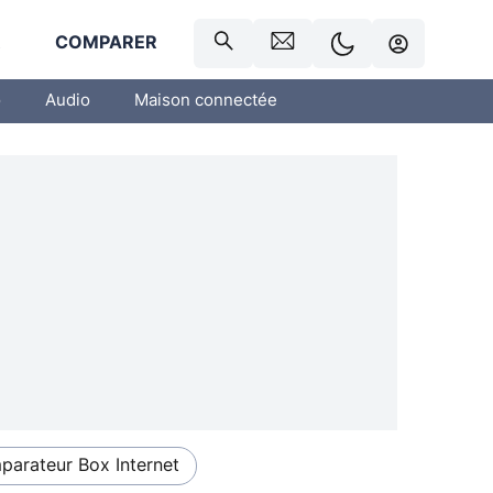
R
COMPARER
o
Audio
Maison connectée
arateur Box Internet