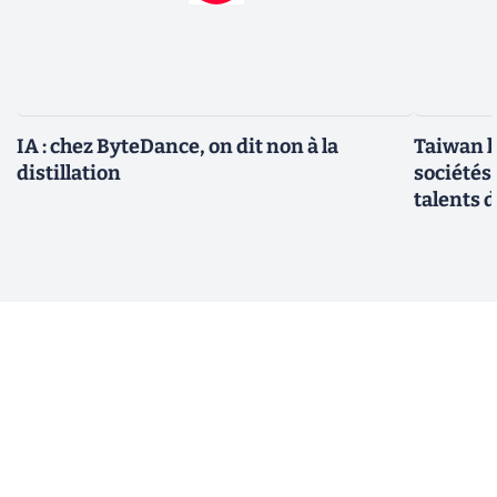
IA : chez ByteDance, on dit non à la
Taiwan l
distillation
sociétés
talents d