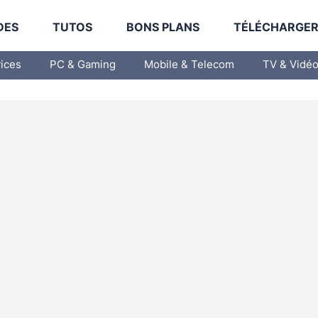
DES
TUTOS
BONS PLANS
TÉLÉCHARGE
vices
PC & Gaming
Mobile & Telecom
TV & Vidé