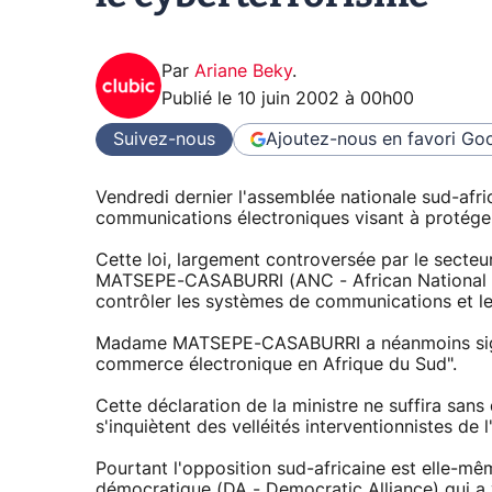
Par
Ariane Beky
.
Publié le
10 juin 2002 à 00h00
Suivez-nous
Ajoutez-nous en favori
Goo
Vendredi dernier l'assemblée nationale sud-afric
communications électroniques visant à protéger
Cette loi, largement controversée par le secteu
MATSEPE-CASABURRI (ANC - African National 
contrôler les systèmes de communications et leu
Madame MATSEPE-CASABURRI a néanmoins signalé
commerce électronique en Afrique du Sud".
Cette déclaration de la ministre ne suffira sans
s'inquiètent des velléités interventionnistes de 
Pourtant l'opposition sud-africaine est elle-mêm
démocratique (DA - Democratic Alliance) qui a 