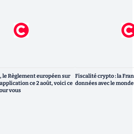
, le Règlement européen sur
Fiscalité crypto : la Fr
 application ce 2 août, voici ce
données avec le monde
our vous