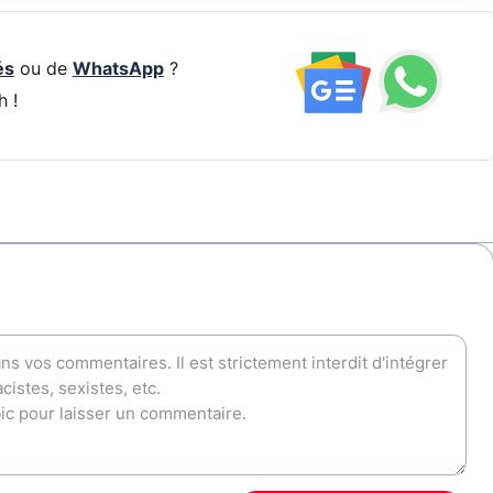
és
ou de
WhatsApp
?
h !