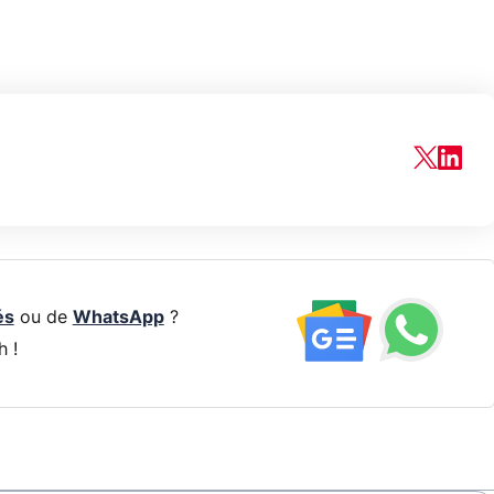
és
ou de
WhatsApp
?
h !