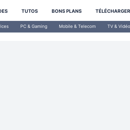
DES
TUTOS
BONS PLANS
TÉLÉCHARGE
vices
PC & Gaming
Mobile & Telecom
TV & Vidé