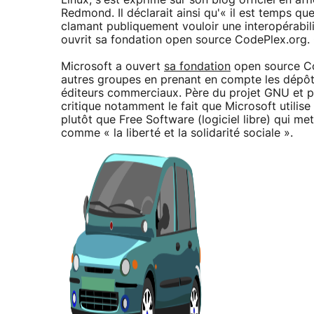
Linux, s'est exprimé sur son blog officiel en aff
Redmond. Il déclarait ainsi qu'« il est temps q
clamant publiquement vouloir une interopérabili
ouvrit sa fondation open source CodePlex.org. C
Microsoft a ouvert
sa fondation
open source Cod
autres groupes en prenant en compte les dépôts 
éditeurs commerciaux. Père du projet GNU et p
critique notamment le fait que Microsoft utilise
plutôt que Free Software (logiciel libre) qui m
comme « la liberté et la solidarité sociale ».