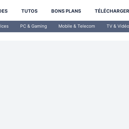
DES
TUTOS
BONS PLANS
TÉLÉCHARGE
vices
PC & Gaming
Mobile & Telecom
TV & Vidé