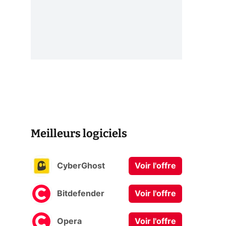
Meilleurs logiciels
CyberGhost
Voir l'offre
Bitdefender
Voir l'offre
Opera
Voir l'offre