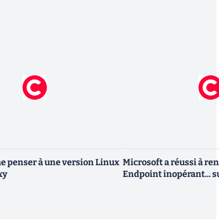
 penser à une version Linux
Microsoft a réussi à re
xy
Endpoint inopérant... s