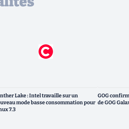
lités
nther Lake : Intel travaille sur un
GOG confirme
uveau mode basse consommation pour
de GOG Gala
nux 7.3