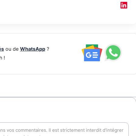
és
ou de
WhatsApp
?
h !