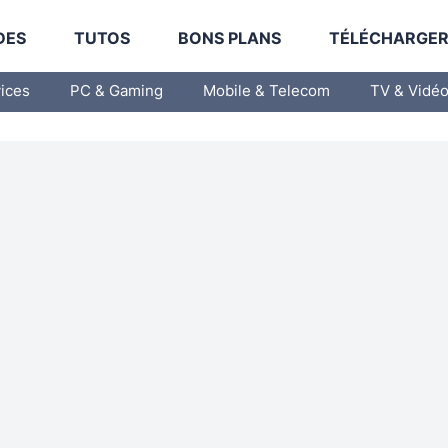
DES
TUTOS
BONS PLANS
TÉLÉCHARGE
vices
PC & Gaming
Mobile & Telecom
TV & Vidé