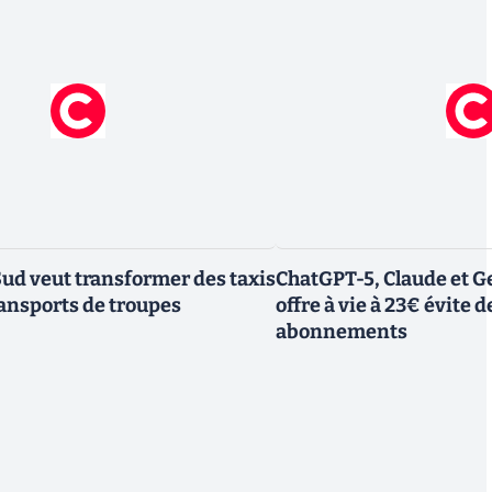
Sud veut transformer des taxis
ChatGPT-5, Claude et Ge
ransports de troupes
offre à vie à 23€ évite d
abonnements