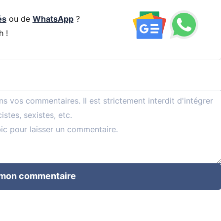
és
ou de
WhatsApp
?
h !
 mon commentaire