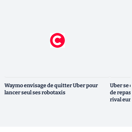
Waymo envisage de quitter Uber pour
Uber se 
lancer seul ses robotaxis
de repas 
rival eu