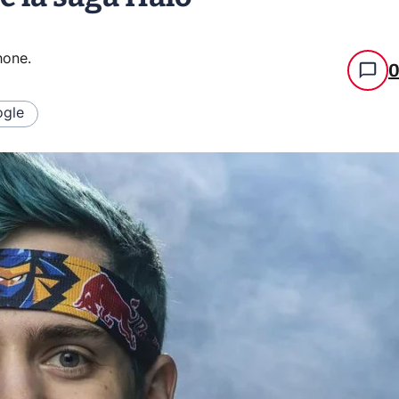
hone
.
gle