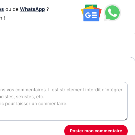
és
ou de
WhatsApp
?
h !
Poster mon commentaire