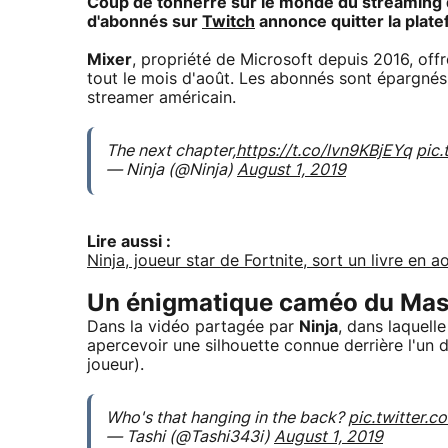
Coup de tonnerre sur le monde du streaming de 
d'abonnés sur
Twitch
annonce quitter la plat
Mixer
, propriété de Microsoft depuis 2016, off
tout le mois d'août. Les abonnés sont épargnés p
streamer américain.
The next chapter,
https://t.co/lvn9KBjEYq
pic
— Ninja (@Ninja)
August 1, 2019
Lire aussi :
Ninja, joueur star de Fortnite, sort un livre e
Un énigmatique caméo du Mast
Dans la vidéo partagée par
Ninja
, dans laquell
apercevoir une silhouette connue derrière l'un d
joueur).
Who's that hanging in the back?
pic.twitter.c
— Tashi (@Tashi343i)
August 1, 2019