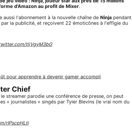
jeu vidéo : Ninja, joueur star aux près de 15 millions
eforme d'Amazon au profit de Mixer
.
re aussi l'abonnement à la nouvelle chaîne de
Ninja
pendant
ar la publicité, et reçoivent 22 émoticônes à l'effigie du
.twitter.com/tljVgyM3bG
n août pour apprendre à devenir gamer accompli
er Chief
e le streamer parodie une conférence de presse, on peut
es « journalistes » singés par Tyler Blevins (le vrai nom du
om/rIPscpHLti