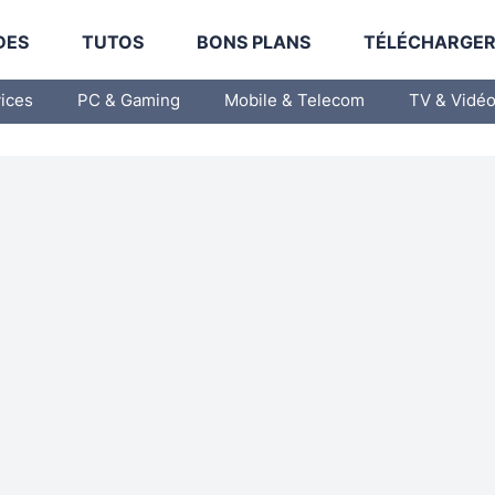
DES
TUTOS
BONS PLANS
TÉLÉCHARGE
vices
PC & Gaming
Mobile & Telecom
TV & Vidé