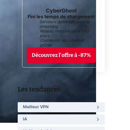
CyberGhost
Fini les temps de chargement
Serveurs optimisés pour le
streaming
Réseau mondial dans 100
pays
Connexion sécurisée et
privée
Découvrez l'offre à -87%
Les tendances
Meilleur VPN
IA