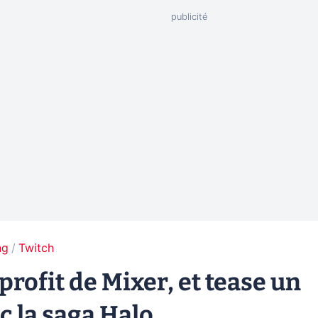
ng
Twitch
profit de Mixer, et tease un
c la saga Halo