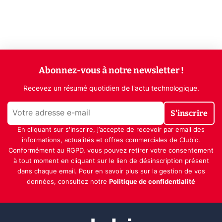
Abonnez-vous à notre newsletter !
Recevez un résumé quotidien de l'actu technologique.
S'inscrire
En cliquant sur s'inscrire, j’accepte de recevoir par email des
informations, actualités et offres commerciales de Clubic.
Conformément au RGPD, vous pouvez retirer votre consentement
à tout moment en cliquant sur le lien de désinscription présent
dans chaque email. Pour en savoir plus sur la gestion de vos
données, consultez notre
Politique de confidentialité