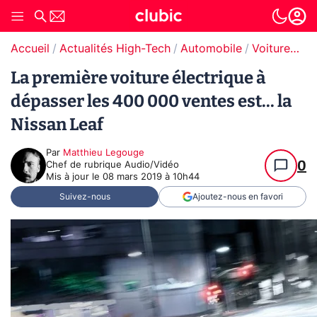
Accueil
Actualités High-Tech
Automobile
Voitures électriques
La première voiture électrique à
dépasser les 400 000 ventes est... la
Nissan Leaf
Par
Matthieu Legouge
0
Chef de rubrique Audio/Vidéo
Mis à jour le
08 mars 2019 à 10h44
Suivez-nous
Ajoutez-nous en favori