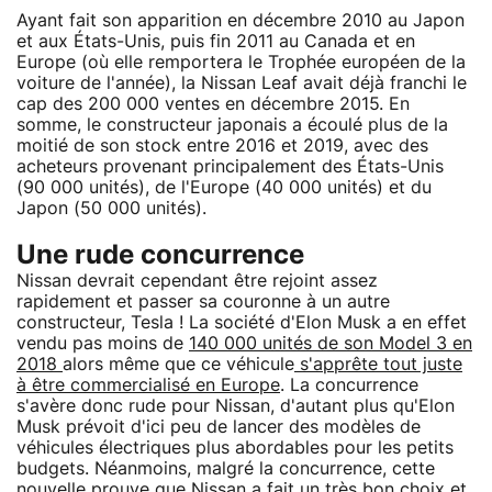
Ayant fait son apparition en décembre 2010 au Japon
et aux États-Unis, puis fin 2011 au Canada et en
Europe (où elle remportera le Trophée européen de la
voiture de l'année), la Nissan Leaf avait déjà franchi le
cap des 200 000 ventes en décembre 2015. En
somme, le constructeur japonais a écoulé plus de la
moitié de son stock entre 2016 et 2019, avec des
acheteurs provenant principalement des États-Unis
(90 000 unités), de l'Europe (40 000 unités) et du
Japon (50 000 unités).
Une rude concurrence
Nissan devrait cependant être rejoint assez
rapidement et passer sa couronne à un autre
constructeur, Tesla ! La société d'Elon Musk a en effet
vendu pas moins de
140 000 unités de son Model 3 en
2018
alors même que ce véhicule
s'apprête tout juste
à être commercialisé en Europe
. La concurrence
s'avère donc rude pour Nissan, d'autant plus qu'Elon
Musk prévoit d'ici peu de lancer des modèles de
véhicules électriques plus abordables pour les petits
budgets. Néanmoins, malgré la concurrence, cette
nouvelle prouve que Nissan a fait un très bon choix et