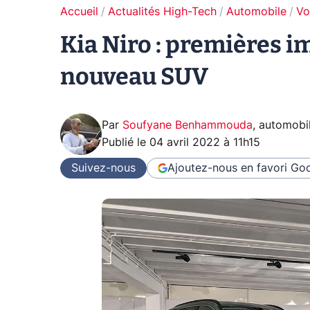
Accueil
Actualités High-Tech
Automobile
Vo
Kia Niro : premières i
nouveau SUV
Par
Soufyane Benhammouda
,
automobi
Publié le
04 avril 2022 à 11h15
Suivez-nous
Ajoutez-nous en favori
Goo