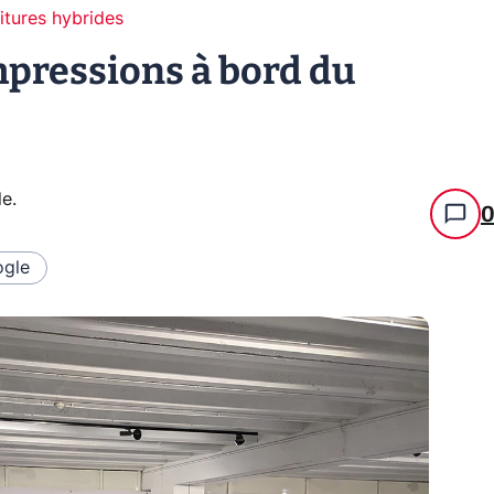
itures hybrides
mpressions à bord du
le
.
gle