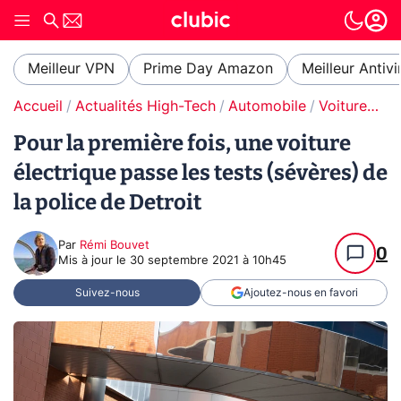
Meilleur VPN
Prime Day Amazon
Meilleur Antivi
Accueil
Actualités High-Tech
Automobile
Voitures électriques
Pour la première fois, une voiture
électrique passe les tests (sévères) de
la police de Detroit
Par
Rémi Bouvet
0
Mis à jour le
30 septembre 2021 à 10h45
Suivez-nous
Ajoutez-nous en favori