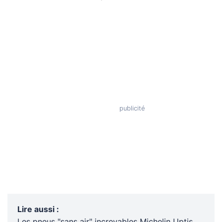
Lire aussi
:
Les pneus "sans air" increvables Michelin Uptis