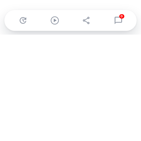
0
Abonnez-vous à notre newsletter !
Recevez un résumé quotidien de l'actu technologique.
S'inscrire
En cliquant sur s'inscrire, j’accepte de recevoir par email des
informations, actualités et offres commerciales de Clubic.
Conformément au RGPD, vous pouvez retirer votre consentement
à tout moment en cliquant sur le lien de désinscription présent
dans chaque email. Pour en savoir plus sur la gestion de vos
données, consultez notre
Politique de confidentialité