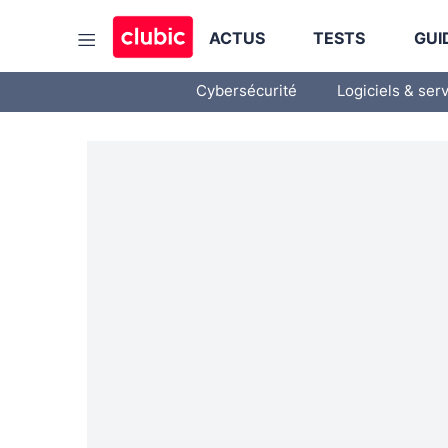
ACTUS
TESTS
GUI
Cybersécurité
Logiciels & ser