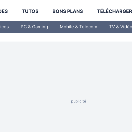
DES
TUTOS
BONS PLANS
TÉLÉCHARGE
vices
PC & Gaming
Mobile & Telecom
TV & Vidé