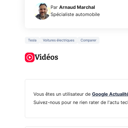
Par
Arnaud Marchal
Spécialiste automobile
Tesla
Voitures électriques
Comparer
5 générations
Ce que vous
de jeux dans
ne savez sur
Googl
la prochaine
Vidéos
la navigation
son Pi
Xbox !
privée !
Pro
Vous êtes un utilisateur de
Google Actualit
Suivez-nous pour ne rien rater de l'actu tec