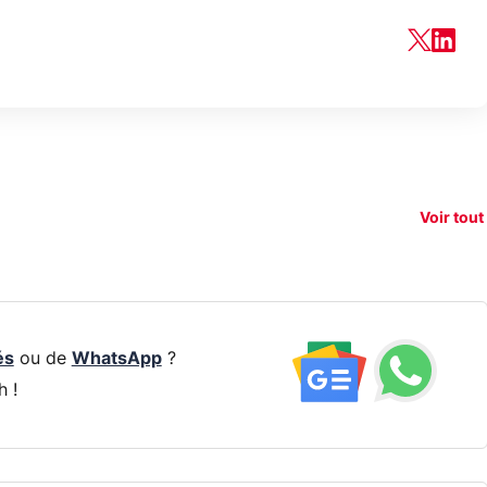
150€
xAI attaque la
remboursés
Starli
e tease
loi anti-
sur votre
Amazo
xel 11
dénudement
nouveau
guerr
Voir tout
par IA
smartphone ?
résea
és
ou de
WhatsApp
?
h !