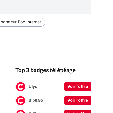
arateur Box Internet
Top 3 badges télépéage
Ulys
Voir l'offre
Bip&Go
Voir l'offre
0