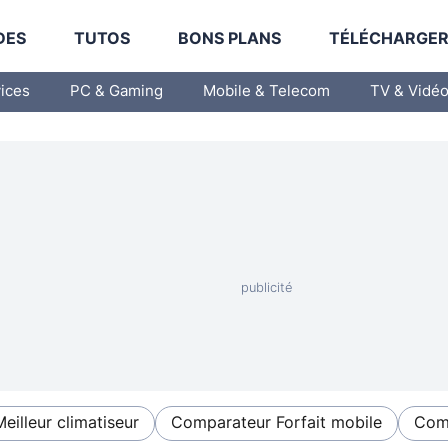
DES
TUTOS
BONS PLANS
TÉLÉCHARGE
vices
PC & Gaming
Mobile & Telecom
TV & Vidé
Meilleur climatiseur
Comparateur Forfait mobile
Comp