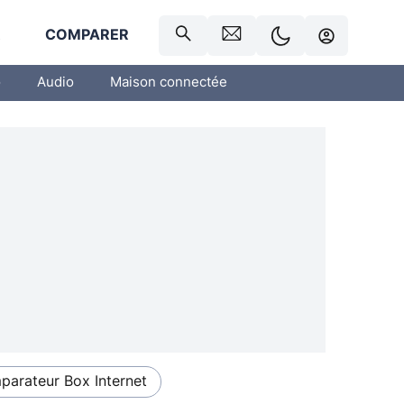
R
COMPARER
o
Audio
Maison connectée
arateur Box Internet