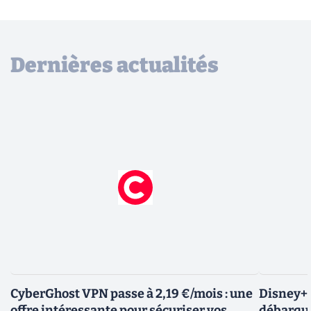
Dernières actualités
CyberGhost VPN passe à 2,19 €/mois : une
Disney+ :
offre intéressante pour sécuriser vos
débarque