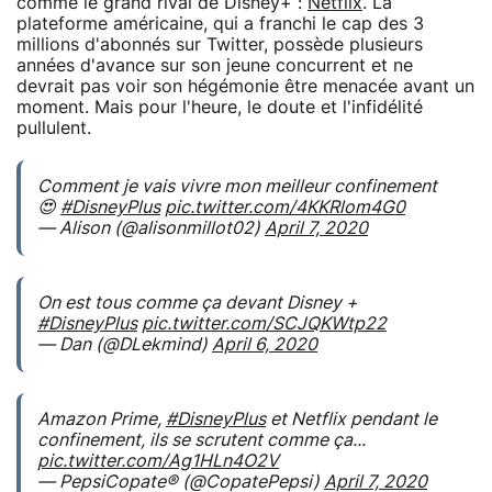
comme le grand rival de Disney+ :
Netflix
. La
plateforme américaine, qui a franchi le cap des 3
millions d'abonnés sur Twitter, possède plusieurs
années d'avance sur son jeune concurrent et ne
devrait pas voir son hégémonie être menacée avant un
moment. Mais pour l'heure, le doute et l'infidélité
pullulent.
Comment je vais vivre mon meilleur confinement
😍
#DisneyPlus
pic.twitter.com/4KKRlom4G0
— Alison (@alisonmillot02)
April 7, 2020
On est tous comme ça devant Disney +
#DisneyPlus
pic.twitter.com/SCJQKWtp22
— Dan (@DLekmind)
April 6, 2020
Amazon Prime,
#DisneyPlus
et Netflix pendant le
confinement, ils se scrutent comme ça...
pic.twitter.com/Ag1HLn4O2V
— PepsiCopate®️ (@CopatePepsi)
April 7, 2020