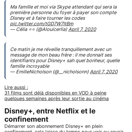
Ma famille et moi via Skype attendant qui sera la
première personne du foyer à payer son compte
Disney et à faire tourner les codes
pic.twitter.com/tGD7W7ltBm
— Célia ⭐️⭐️ (@Alouicerlia)
April 7, 2020
Ce matin je me réveille tranquillement avec un
message de mon beau frère : il me donnait ses
identifiants pour Disney+ sah quel bonheur, quelle
famille incroyable
— EmilieNicholson (@__nicholsonn)
April 7, 2020
Lire aussi :
31 films sont déjà disponibles en VOD à peine
quelques semaines après leur sortie au cinéma
Disney+, entre Netflix et le
confinement
Démarrer son abonnement Disney+ en plein
confinement, cela laisse du temps pour voir ou revoir