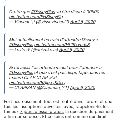
Croire que
#DisneyPlus
va être dispo à 00h00
pic.twitter.com/FHSIunyFIg
— Vincent 🌝 (@vissevincent1)
April 6, 2020
Moi actuellement en train d'attendre Disney +
#DisneyPlus
pic.twitter.com/HL1Rxvcds8
— kev's 🎶 (@onizukevs)
April 6, 2020
Si toi aussi t'as attendu minuit pour t'abonner à
#DisneyPlus
et que c'est pas dispo tape dans tes
mains ! CLAP CLAP 🎉🎉
pic.twitter.com/BAjgJyKDUy
— CLAPMAN (@Clapman_YT)
April 6, 2020
Fort heureusement, tout est rentré dans l'ordre, et une
fois les inscriptions ouvertes, avec, rappelons-le, les
fameux
7 jours d'essai gratuit
, la question du paiement
a fini par se poser. Et certains ont comme qui dirait