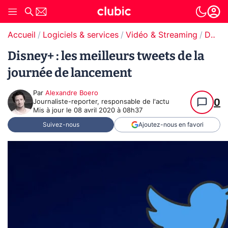
Accueil
Logiciels & services
Vidéo & Streaming
Disney+
Disney+ : les meilleurs tweets de la
journée de lancement
Par
Alexandre Boero
0
Journaliste-reporter, responsable de l'actu
Mis à jour le
08 avril 2020 à 08h37
Suivez-nous
Ajoutez-nous en favori