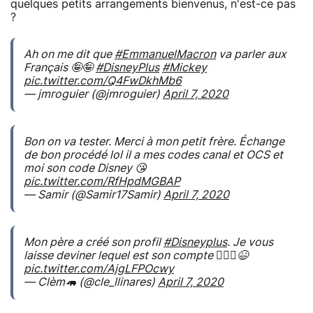
quelques petits arrangements bienvenus, n'est-ce pas
?
Ah on me dit que
#EmmanuelMacron
va parler aux
Français 🤪🤪
#DisneyPlus
#Mickey
pic.twitter.com/Q4FwDkhMb6
— jmroguier (@jmroguier)
April 7, 2020
Bon on va tester. Merci à mon petit frère. Échange
de bon procédé lol il a mes codes canal et OCS et
moi son code Disney 😘
pic.twitter.com/RfHpdMGBAP
— Samir (@Samir17Samir)
April 7, 2020
Mon père a créé son profil
#Disneyplus
. Je vous
laisse deviner lequel est son compte 🤷🏻‍♀️😆
pic.twitter.com/AjgLFPOcwy
— Clèm🦛 (@cle_llinares)
April 7, 2020