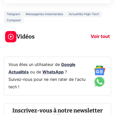
Telegram
Messageries instantanées
Actualités High-Tech
Comparer
3 écrans en 1 pour
5 générations
319€ ? Voici L'AOC
jeux dans la
Vidéos
CQ32G4ZA !
prochaine Xbo
Voir tout
Vous êtes un utilisateur de
Google
Actualités
ou de
WhatsApp
?
Suivez-nous pour ne rien rater de l'actu
tech !
Inscrivez-vous à notre newsletter