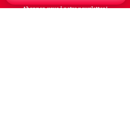
Abonnez-vous à notre newsletter !
Recevez un résumé quotidien de l'actu technologique.
S'inscrire
En cliquant sur s'inscrire, j’accepte de recevoir par email des
informations, actualités et offres commerciales de Clubic.
Conformément au RGPD, vous pouvez retirer votre consentement
à tout moment en cliquant sur le lien de désinscription présent
dans chaque email. Pour en savoir plus sur la gestion de vos
données, consultez notre
Politique de confidentialité
Indépendance, transparence et expertise
Clubic est un média de recommandation de produits