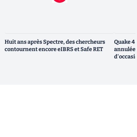
Huit ans après Spectre, des chercheurs
Quake 4 
contournent encore eIBRS et Safe RET
annulée 
d'occasi