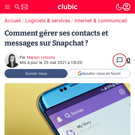
Accueil
Logiciels & services
Internet & communication
Comment gérer ses contacts et
messages sur Snapchat ?
Par
Marion LHostis
0
Mis à jour le
25 mai 2021 à 13h20
Suivez-nous
Ajoutez-nous en favori