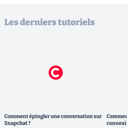
Les derniers tutoriels
Comment épingler une conversation sur
Comment 
Snapchat ?
connexio