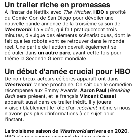
Un trailer riche en promesses
À l'instar de Netflix avec
The Witcher
,
HBO
a profité
du Comic-Con de San Diego pour dévoiler une
nouvelle bande annonce de la troisième saison de
Westworld
. La vidéo, qui fait pratiquement trois
minutes, divulgue des éléments scénaristiques, dont le
fait que les robots vont se retrouver dans le monde
réel. Une partie de l'action devrait également se
dérouler dans
un autre parc
, ayant cette fois pour
thème la Seconde Guerre mondiale.
Un début d'année crucial pour HBO
De nombreux acteurs célèbres apparaîtront dans
Westworld
l'année prochaine. On sait que le comédien
récompensé aux Emmy Awards,
Aaron Paul
(
Breaking
Bad
) sera présent, et le français
Vincent Cassel
apparaît aussi dans ce trailer inédit. Il y jouera
vraisemblablement le rôle d'un
méchant
même si nous
n'avons pas plus d'informations à ce sujet pour
l'instant.
La troisième saison de
Westworld
arrivera en 2020
.
HBO n'a pas encore annoncé de date précise.