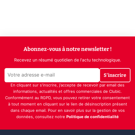
Abonnez-vous à notre newsletter !
Recevez un résumé quotidien de l'actu technologique.
S'inscrire
En cliquant sur s'inscrire, j’accepte de recevoir par email des
informations, actualités et offres commerciales de Clubic.
Conformément au RGPD, vous pouvez retirer votre consentement
à tout moment en cliquant sur le lien de désinscription présent
dans chaque email. Pour en savoir plus sur la gestion de vos
données, consultez notre
Politique de confidentialité