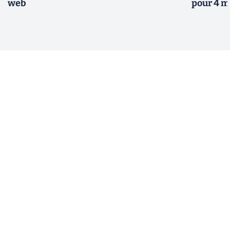
web
pour 4 m