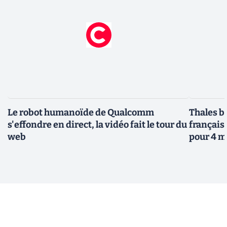
Le robot humanoïde de Qualcomm
Thales b
s'effondre en direct, la vidéo fait le tour du
français
web
pour 4 m