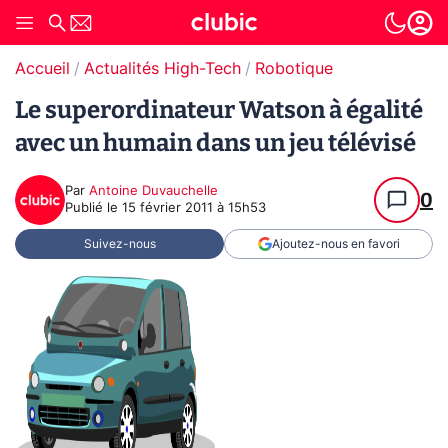
Accueil
Actualités High-Tech
Robotique
Le superordinateur Watson à égalité
avec un humain dans un jeu télévisé
Par
Antoine Duvauchelle
0
Publié le
15 février 2011 à 15h53
Suivez-nous
Ajoutez-nous en favori