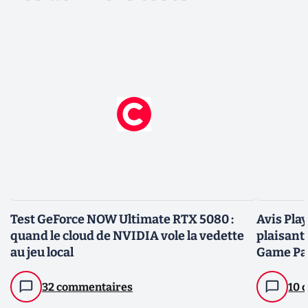
Test GeForce NOW Ultimate RTX 5080 :
Avis Play
quand le cloud de NVIDIA vole la vedette
plaisant
au jeu local
Game Pa
32 commentaires
10 