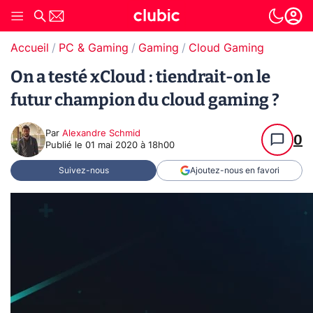
Accueil
PC & Gaming
Gaming
Cloud Gaming
On a testé xCloud : tiendrait-on le
futur champion du cloud gaming ?
Par
Alexandre Schmid
0
Publié le
01 mai 2020 à 18h00
Suivez-nous
Ajoutez-nous en favori