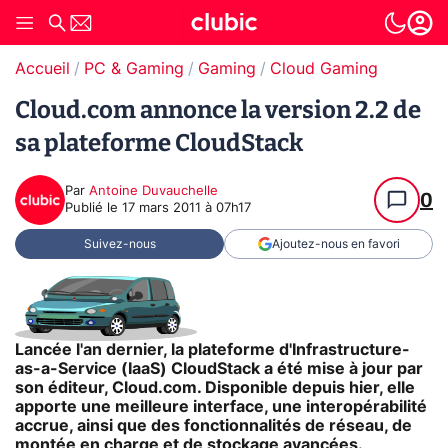
Accueil
PC & Gaming
Gaming
Cloud Gaming
Cloud.com annonce la version 2.2 de
sa plateforme CloudStack
Par
Antoine Duvauchelle
0
Publié le
17 mars 2011 à 07h17
Suivez-nous
Ajoutez-nous en favori
Lancée l'an dernier, la plateforme d'Infrastructure-
as-a-Service (IaaS) CloudStack a été mise à jour par
son éditeur, Cloud.com. Disponible depuis hier, elle
apporte une meilleure interface, une interopérabilité
accrue, ainsi que des fonctionnalités de réseau, de
montée en charge et de stockage avancées.